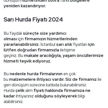
dönüşüm
hizmetinden sonra
farklı
bölgelere
yeniden kazandırıyor.
Sarı Hurda Fiyatı 2024
Bu faydalı
süreçte size yardımcı
olması
için
firmamızın hizmetlerinden
yararlanabilirsiniz.
İstanbul
sarı atık
fiyatları
için
lütfen doğrudan firmamızla
iletişime
geçiniz. Bu
makale aracılığıyla, yaşam öncüllerimize
hizmeti teşvik ediyoruz.
Bu
nedenle hurda firmalarının
en çok
bu
malzemelere ihtiyacı vardır. Siz de firmamız
ile
geri dönüşüm sürecine katkıda bulunabilirsiniz.
Hurda
çelik
alım
fiyatı hakkında firmamıza ne
kadar
ihtiyacınız
olduğunu söyleyerek
bilgi
alabilirsiniz.