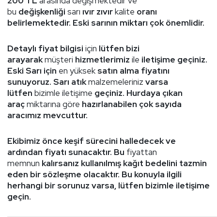
200 TL
arasında değişmektedir ve
bu
değişkenliği
sarı
ıvır zıvır
kalite
oranı
belirlemektedir.
Eski sarının miktarı çok önemlidir.
Detaylı fiyat bilgisi
için
lütfen bizi
arayarak
müşteri
hizmetlerimiz
ile
iletişime geçiniz.
Eski Sarı için
en yüksek
satın alma fiyatını
sunuyoruz.
Sarı atık
malzemeleriniz
varsa
lütfen
bizimle iletişime
geçiniz.
Hurdaya çıkan
araç
miktarına göre
hazırlanabilen çok sayıda
aracımız mevcuttur.
Ekibimiz önce keşif sürecini halledecek ve
ardından fiyatı sunacaktır.
Bu
fiyattan
memnun
kalırsanız kullanılmış kağıt bedelini tazmin
eden bir sözleşme olacaktır. Bu konuyla ilgili
herhangi bir sorunuz varsa, lütfen bizimle iletişime
geçin.