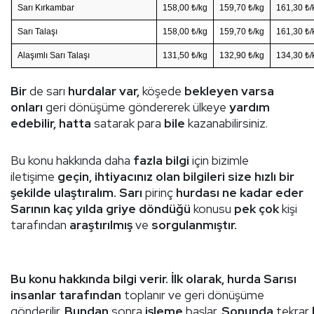
Sarı Kırkambar
158,00 ₺/kg
159,70 ₺/kg
161,30 ₺/
Sarı Talaşı
158,00 ₺/kg
159,70 ₺/kg
161,30 ₺/
Alaşımlı Sarı Talaşı
131,50 ₺/kg
132,90 ₺/kg
134,30 ₺/
Bir
de sarı
hurdalar var,
köşede
bekleyen varsa
onları
geri dönüşüme göndererek ülkeye
yardım
edebilir, hatta
satarak para
bile
kazanabilirsiniz.
Bu konu hakkında daha
fazla bilgi
için bizimle
iletişime
geçin, ihtiyacınız olan bilgileri size hızlı bir
şekilde ulaştıralım.
Sarı
pirinç
hurdası ne kadar eder
Sarının kaç yılda griye döndüğü
konusu
pek çok
kişi
tarafından
araştırılmış
ve
sorgulanmıştır.
Bu konu hakkında bilgi verir. İlk olarak, hurda Sarısı
insanlar tarafından
toplanır ve geri dönüşüme
gönderilir.
Bundan
sonra
işleme
başlar.
Sonunda
tekrar