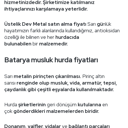
hizmetinizdedir. Şirketimize katılmanız
ihtiyaçlarınızı karşılamaya yeterlidir.
Üstelik Dev Metal satın alma fiyatı
Sarı
gü
nlük
hayatımızın farklı alanlarında kullandığımız, antioksidan
özelliği ile bilinen ve her
hurdacıda
bulunabilen
bir
malzemedir.
Batarya musluk hurda fiyatları
Sarı
metalin pirinçten çıkarılması.
Pirinç altın
sarısı
renginde olup musluk, vida, armatür, tepsi,
çaydanlık gibi çeşitli eşyalarda kullanılmaktadır.
Hurda
şirketlerinin
geri dönüşüm
kutularına
en
çok
gönderdikleri malzemelerden biridir.
Donanım, valfler, vidalar
ve
bağlantı parçaları