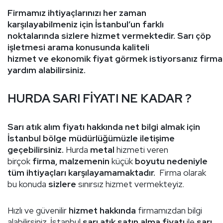
Firmamız ihtiyaçlarınızı her zaman
karşılayabilmeniz için İstanbul’un farklı
noktalarında sizlere hizmet vermektedir. Sarı çöp
işletmesi arama konusunda kaliteli
hizmet ve ekonomik fiyat görmek istiyorsanız firm
yardım alabilirsiniz.
HURDA SARI FİYATI NE KADAR ?
Sarı atık alım fiyatı hakkında net bilgi almak için
İstanbul bölge müdürlüğümüzle iletişime
geçebilirsiniz.
Hurda
metal
hizmeti veren
birçok
firma, malzemenin
küçük
boyutu nedeniyle
tüm ihtiyaçları karşılayamamaktadır.
Firma olarak
bu konuda
sizlere
sınırsız hizmet vermekteyiz.
Hızlı ve güvenilir
hizmet hakkında
firmamızdan bilgi
alabilirsiniz. İstanbul
sarı atık satın alma fiyatı
ile
sarı