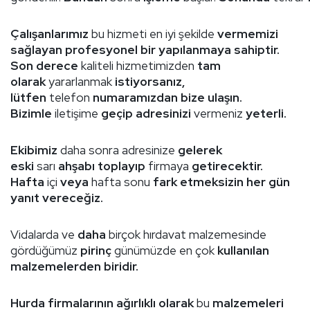
Çalışanlarımız
bu hizmeti en iyi şekilde
vermemizi
sağlayan profesyonel bir yapılanmaya sahiptir.
Son derece
kaliteli hizmetimizden
tam
olarak
yararlanmak
istiyorsanız,
lütfen
telefon
numaramızdan bize ulaşın.
Bizimle
iletişime
geçip adresinizi
vermeniz
yeterli.
Ekibimiz
daha sonra adresinize
gelerek
eski
sarı
ahşabı toplayıp
firmaya
getirecektir.
Hafta
içi
veya
hafta sonu
fark etmeksizin her gün
yanıt vereceğiz.
Vidalarda ve
daha
birçok hırdavat malzemesinde
gördüğümüz
pirinç
günümüzde en çok
kullanılan
malzemelerden biridir.
Hurda firmalarının ağırlıklı olarak
bu
malzemeleri