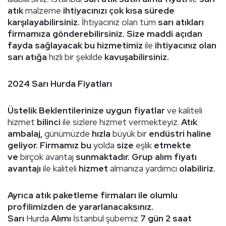
atık
malzeme
ihtiyacınızı çok kısa sürede
karşılayabilirsiniz.
İhtiyacınız olan tüm
sarı atıkları
firmamıza gönderebilirsiniz. Size maddi açıdan
fayda sağlayacak bu hizmetimiz
ile
ihtiyacınız olan
sarı atığa
hızlı bir şekilde
kavuşabilirsiniz.
2024 Sarı Hurda Fiyatları
Üstelik Beklentilerinize uygun fiyatlar
ve kaliteli
hizmet
bilinci
ile sizlere hizmet vermekteyiz.
Atık
ambalaj,
günümüzde
hızla
büyük bir
endüstri haline
geliyor. Firmamız bu
yolda
size
eşlik
etmekte
ve
birçok avantaj
sunmaktadır. Grup alım fiyatı
avantajı
ile kaliteli
hizmet
almanıza yardımcı
olabiliriz.
Ayrıca atık paketleme firmaları ile olumlu
profilimizden de yararlanacaksınız.
Sarı
Hurda
Alımı
İstanbul şubemiz
7 gün 2 saat