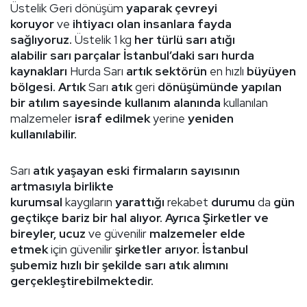
Üstelik Geri dönüşüm
yaparak çevreyi
koruyor
ve
ihtiyacı olan insanlara fayda
sağlıyoruz.
Üstelik 1 kg
her türlü sarı atığı
alabilir
sarı parçalar
İstanbul’daki sarı hurda
kaynakları
Hurda Sarı
artık sektörün
en hızlı
büyüyen
bölgesi. Artık
Sarı
atık
geri
dönüşümünde yapılan
bir atılım sayesinde kullanım alanında
kullanılan
malzemeler
israf edilmek
yerine
yeniden
kullanılabilir.
Sarı
atık yaşayan eski firmaların sayısının
artmasıyla birlikte
kurumsal
kaygıların
yarattığı
rekabet
durumu
da
gün
geçtikçe bariz bir hal alıyor. Ayrıca Şirketler ve
bireyler, ucuz
ve güvenilir
malzemeler elde
etmek
için güvenilir
şirketler arıyor. İstanbul
şubemiz hızlı bir şekilde sarı atık alımını
gerçekleştirebilmektedir.