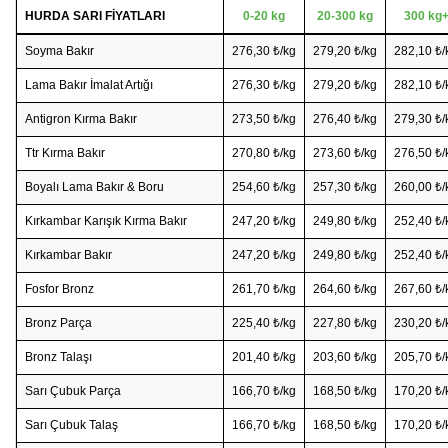
HURDA SARI FİYATLARI
0-20 kg
20-300 kg
300 kg
Soyma Bakır
276,30 ₺/kg
279,20 ₺/kg
282,10 ₺/
Lama Bakır İmalat Artığı
276,30 ₺/kg
279,20 ₺/kg
282,10 ₺/
Antigron Kırma Bakır
273,50 ₺/kg
276,40 ₺/kg
279,30 ₺/
Ttr Kırma Bakır
270,80 ₺/kg
273,60 ₺/kg
276,50 ₺/
Boyalı Lama Bakır & Boru
254,60 ₺/kg
257,30 ₺/kg
260,00 ₺/
Kırkambar Karışık Kırma Bakır
247,20 ₺/kg
249,80 ₺/kg
252,40 ₺/
Kırkambar Bakır
247,20 ₺/kg
249,80 ₺/kg
252,40 ₺/
Fosfor Bronz
261,70 ₺/kg
264,60 ₺/kg
267,60 ₺/
Bronz Parça
225,40 ₺/kg
227,80 ₺/kg
230,20 ₺/
Bronz Talaşı
201,40 ₺/kg
203,60 ₺/kg
205,70 ₺/
Sarı Çubuk Parça
166,70 ₺/kg
168,50 ₺/kg
170,20 ₺/
Sarı Çubuk Talaş
166,70 ₺/kg
168,50 ₺/kg
170,20 ₺/