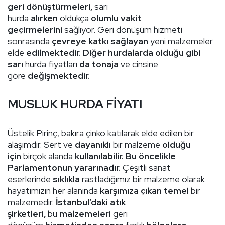
geri dönüştürmeleri,
sarı
hurda
alırken
oldukça
olumlu vakit
geçirmelerini
sağlıyor. Geri dönüşüm hizmeti
sonrasında
çevreye katkı sağlayan
yeni malzemeler
elde
edilmektedir. Diğer hurdalarda olduğu gibi
sarı
hurda fiyatları
da tonaja
ve cinsine
göre
değişmektedir.
MUSLUK HURDA FİYATI
Üstelik Pirinç, bakıra çinko katılarak elde edilen bir
alaşımdır. Sert ve
dayanıklı
bir malzeme
olduğu
için
birçok alanda
kullanılabilir. Bu öncelikle
Parlamentonun yararınadır.
Çeşitli sanat
eserlerinde
sıklıkla
rastladığımız bir malzeme olarak
hayatımızın her alanında
karşımıza çıkan temel
bir
malzemedir.
İstanbul’daki atık
şirketleri,
bu
malzemeleri
geri