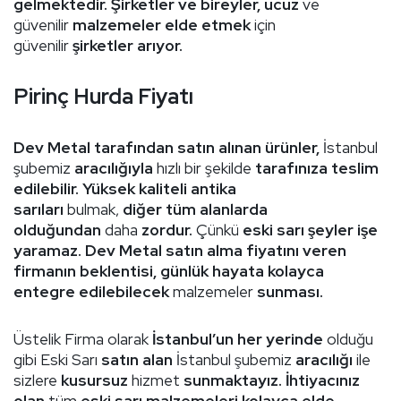
gelmektedir. Şirketler ve bireyler, ucuz
ve
güvenilir
malzemeler elde etmek
için
güvenilir
şirketler arıyor.
Pirinç Hurda Fiyatı
Dev Metal tarafından satın alınan ürünler,
İstanbul
şubemiz
aracılığıyla
hızlı bir şekilde
tarafınıza teslim
edilebilir. Yüksek kaliteli antika
sarıları
bulmak,
diğer tüm alanlarda
olduğundan
daha
zordur.
Çünkü
eski sarı şeyler işe
yaramaz. Dev Metal satın alma fiyatını veren
firmanın beklentisi, günlük hayata kolayca
entegre edilebilecek
malzemeler
sunması.
Üstelik Firma olarak
İstanbul’un her yerinde
olduğu
gibi Eski Sarı
satın alan
İstanbul şubemiz
aracılığı
ile
sizlere
kusursuz
hizmet
sunmaktayız. İhtiyacınız
olan
tüm
eski sarı malzemeleri kolayca elde