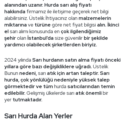
alanından uzanır. Hurda sarı alış fiyatı
hakkında
firmamız ile iletişime geçerek net bilgi
alabilirsiniz. Üstelik İhtiyacınız olan
malzemelerin
miktarına
ve
türüne
göre net fiyat bilgisi
alın. İkinci
el
sarı alımı konusunda en
çok ilgilendiğimiz
şehir
olan
İstanbul’da
size güvenilir
bir şekilde
yardımcı olabilecek şirketlerden biriyiz.
2024 yılında
Sarı hurdanın satın alma fiyatı önceki
yıllara göre bazı değişikliklere uğradı.
Üstelik
Bunun
nedeni,
sarı
atık için artan taleptir. Sarı
hurda, çok yönlülüğü nedeniyle yüksek talep
görmektedir ve tüm
hurda
satıcılarından temin
edilebilir.
Gelişmiş ülkelerde sarı
atık önemli
bir
yer
tutmaktadır.
Sarı Hurda Alan Yerler