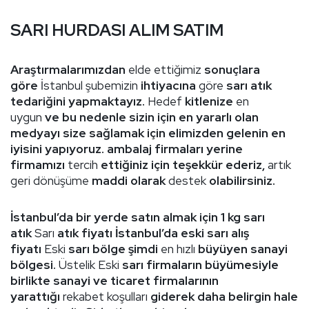
SARI HURDASI ALIM SATIM
Araştırmalarımızdan
elde ettiğimiz
sonuçlara
göre
İstanbul şubemizin
ihtiyacına
göre
sarı atık
tedariğini yapmaktayız.
Hedef
kitlenize
en
uygun
ve bu nedenle sizin için en yararlı olan
medyayı size sağlamak için elimizden gelenin en
iyisini yapıyoruz. ambalaj firmaları yerine
firmamızı
tercih
ettiğiniz için teşekkür ederiz,
artık
geri dönüşüme
maddi olarak
destek
olabilirsiniz.
İstanbul’da bir yerde satın almak için 1 kg sarı
atık
Sarı
atık fiyatı
İstanbul’da eski sarı alış
fiyatı
Eski
sarı bölge şimdi
en hızlı
büyüyen sanayi
bölgesi.
Üstelik Eski
sarı firmaların büyümesiyle
birlikte sanayi ve ticaret firmalarının
yarattığı
rekabet koşulları
giderek daha belirgin hale